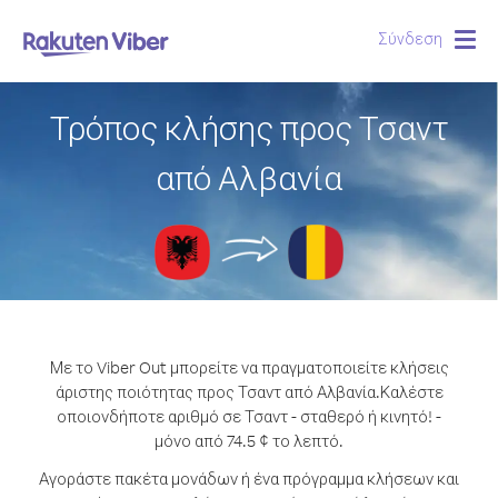
Σύνδεση
Togg
navig
Τρόπος κλήσης προς Τσαντ
από Αλβανία
Με το Viber Out μπορείτε να πραγματοποιείτε κλήσεις
άριστης ποιότητας προς Τσαντ από Αλβανία.
Καλέστε
οποιονδήποτε αριθμό σε Τσαντ - σταθερό ή κινητό! -
μόνο από 74.5 ¢ το λεπτό.
Αγοράστε πακέτα μονάδων ή ένα πρόγραμμα κλήσεων και