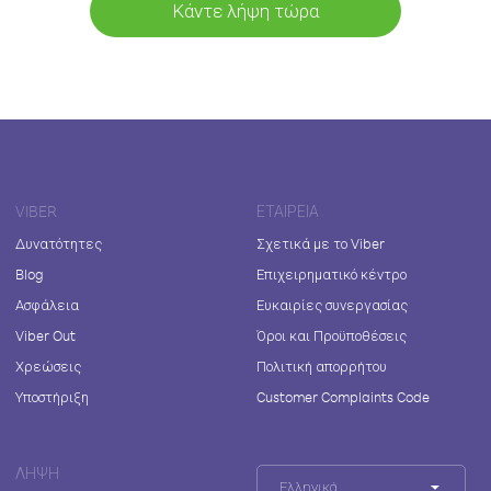
Κάντε λήψη τώρα
VIBER
ΕΤΑΙΡΕΊΑ
Δυνατότητες
Σχετικά με το Viber
Blog
Επιχειρηματικό κέντρο
Ασφάλεια
Ευκαιρίες συνεργασίας
Viber Out
Όροι και Προϋποθέσεις
Χρεώσεις
Πολιτική απορρήτου
Υποστήριξη
Customer Complaints Code
ΛΉΨΗ
Ελληνικά