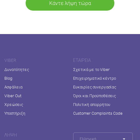
Κάντε λήψη τώρα
VIBER
ΕΤΑΙΡΕΊΑ
Δυνατότητες
Σχετικά με το Viber
Blog
Επιχειρηματικό κέντρο
Ασφάλεια
Ευκαιρίες συνεργασίας
Viber Out
Όροι και Προϋποθέσεις
Χρεώσεις
Πολιτική απορρήτου
Υποστήριξη
Customer Complaints Code
ΛΉΨΗ
Ελληνικά