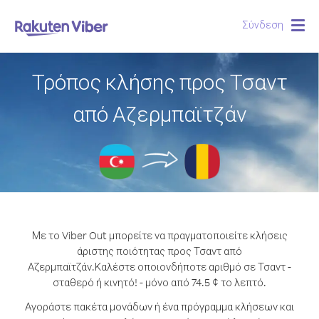
Σύνδεση
Togg
navig
Τρόπος κλήσης προς Τσαντ
από Αζερμπαϊτζάν
Με το Viber Out μπορείτε να πραγματοποιείτε κλήσεις
άριστης ποιότητας προς Τσαντ από
Αζερμπαϊτζάν.
Καλέστε οποιονδήποτε αριθμό σε Τσαντ -
σταθερό ή κινητό! - μόνο από 74.5 ¢ το λεπτό.
Αγοράστε πακέτα μονάδων ή ένα πρόγραμμα κλήσεων και