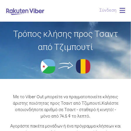
Σύνδεση
Togg
navig
Τρόπος κλήσης προς Τσαντ
από Τζιμπουτί
Με το Viber Out μπορείτε να πραγματοποιείτε κλήσεις
άριστης ποιότητας προς Τσαντ από Τζιμπουτί.
Καλέστε
οποιονδήποτε αριθμό σε Τσαντ - σταθερό ή κινητό! -
μόνο από 74.5 ¢ το λεπτό.
Αγοράστε πακέτα μονάδων ή ένα πρόγραμμα κλήσεων και