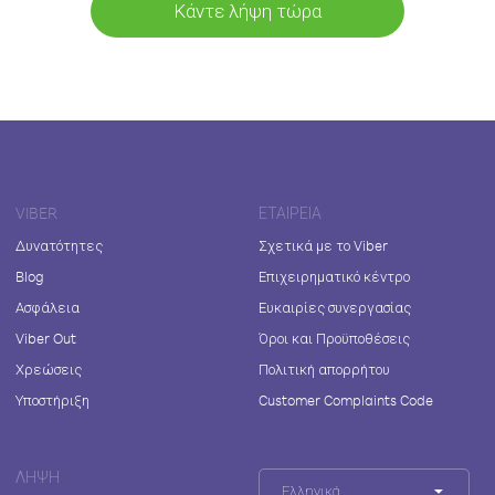
Κάντε λήψη τώρα
VIBER
ΕΤΑΙΡΕΊΑ
Δυνατότητες
Σχετικά με το Viber
Blog
Επιχειρηματικό κέντρο
Ασφάλεια
Ευκαιρίες συνεργασίας
Viber Out
Όροι και Προϋποθέσεις
Χρεώσεις
Πολιτική απορρήτου
Υποστήριξη
Customer Complaints Code
ΛΉΨΗ
Ελληνικά