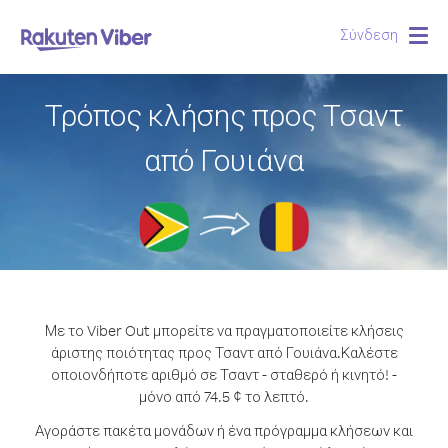
Σύνδεση
Togg
navig
Τρόπος κλήσης προς Τσαντ
από Γουιάνα
Με το Viber Out μπορείτε να πραγματοποιείτε κλήσεις
άριστης ποιότητας προς Τσαντ από Γουιάνα.
Καλέστε
οποιονδήποτε αριθμό σε Τσαντ - σταθερό ή κινητό! -
μόνο από 74.5 ¢ το λεπτό.
Αγοράστε πακέτα μονάδων ή ένα πρόγραμμα κλήσεων και