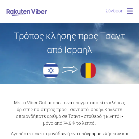
Σύνδεση
Togg
navig
Τρόπος κλήσης προς Τσαντ
από Ισραήλ
Με το Viber Out μπορείτε να πραγματοποιείτε κλήσεις
άριστης ποιότητας προς Τσαντ από Ισραήλ.
Καλέστε
οποιονδήποτε αριθμό σε Τσαντ - σταθερό ή κινητό! -
μόνο από 74.5 ¢ το λεπτό.
Αγοράστε πακέτα μονάδων ή ένα πρόγραμμα κλήσεων και