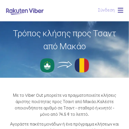
Σύνδεση
Togg
navig
Τρόπος κλήσης προς Τσαντ
από Μακάο
Με το Viber Out μπορείτε να πραγματοποιείτε κλήσεις
άριστης ποιότητας προς Τσαντ από Μακάο.
Καλέστε
οποιονδήποτε αριθμό σε Τσαντ - σταθερό ή κινητό! -
μόνο από 74.5 ¢ το λεπτό.
Αγοράστε πακέτα μονάδων ή ένα πρόγραμμα κλήσεων και