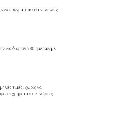
τε να πραγματοποιείτε κλήσεις
ας για διάρκεια 30 ημερών με
μηλές τιμές, χωρίς να
μείτε χρήματα στις κλήσεις