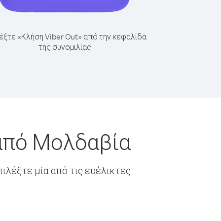
έξτε «Κλήση Viber Out» από την κεφαλίδα
της συνομιλίας
 από Μολδαβία
ιλέξτε μία από τις ευέλικτες