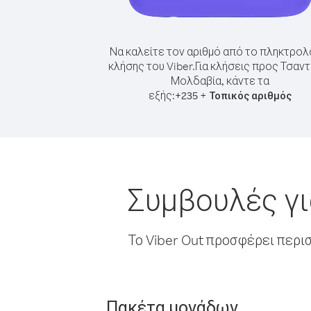
Να καλείτε τον αριθμό από το πληκτρολ
κλήσης του Viber.
Για κλήσεις προς Τσαν
Μολδαβία, κάντε τα
εξής:
+
+
235
Τοπικός αριθμός
Συμβουλές γι
Το Viber Out προσφέρει περι
Πακέτα μονάδων