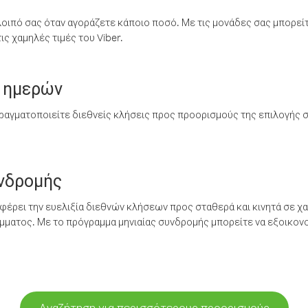
λοιπό σας όταν αγοράζετε κάποιο ποσό. Με τις μονάδες σας μπορεί
ς χαμηλές τιμές του Viber.
 ημερών
ραγματοποιείτε διεθνείς κλήσεις προς προορισμούς της επιλογής σ
υνδρομής
έρει την ευελιξία διεθνών κλήσεων προς σταθερά και κινητά σε χα
ματος. Με το πρόγραμμα μηνιαίας συνδρομής μπορείτε να εξοικονο
Αναζήτηση για περισσότερους προορισμούς