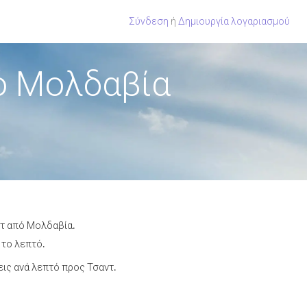
Σύνδεση
ή
Δημιουργία λογαριασμού
ό Μολδαβία
ντ από Μολδαβία.
 το λεπτό.
ις ανά λεπτό προς Τσαντ.