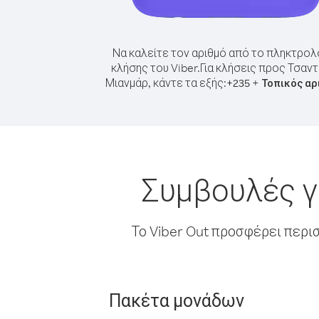
Να καλείτε τον αριθμό από το πληκτρολ
κλήσης του Viber.
Για κλήσεις προς Τσαν
Μιανμάρ, κάντε τα εξής:
+
+
235
Τοπικός αρ
Συμβουλές γ
Το Viber Out προσφέρει περι
Πακέτα μονάδων