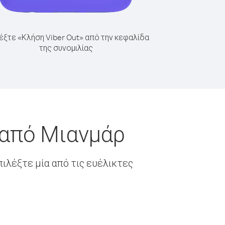
έξτε «Κλήση Viber Out» από την κεφαλίδα
της συνομιλίας
 από Μιανμάρ
ιλέξτε μία από τις ευέλικτες