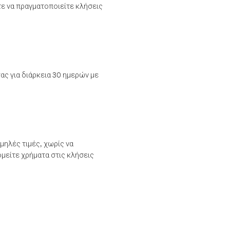
τε να πραγματοποιείτε κλήσεις
ας για διάρκεια 30 ημερών με
μηλές τιμές, χωρίς να
μείτε χρήματα στις κλήσεις