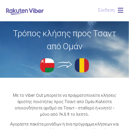
Σύνδεση
Togg
navig
Τρόπος κλήσης προς Τσαντ
από Ομάν
Με το Viber Out μπορείτε να πραγματοποιείτε κλήσεις
άριστης ποιότητας προς Τσαντ από Ομάν.
Καλέστε
οποιονδήποτε αριθμό σε Τσαντ - σταθερό ή κινητό! -
μόνο από 74.5 ¢ το λεπτό.
Αγοράστε πακέτα μονάδων ή ένα πρόγραμμα κλήσεων και