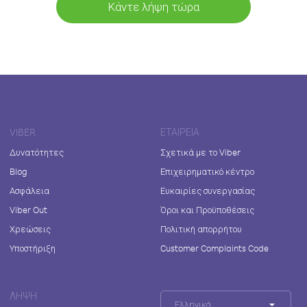
Κάντε λήψη τώρα
VIBER
ΕΤΑΙΡΕΊΑ
Δυνατότητες
Σχετικά με το Viber
Blog
Επιχειρηματικό κέντρο
Ασφάλεια
Ευκαιρίες συνεργασίας
Viber Out
Όροι και Προϋποθέσεις
Χρεώσεις
Πολιτική απορρήτου
Υποστήριξη
Customer Complaints Code
ΛΉΨΗ
Ελληνικά