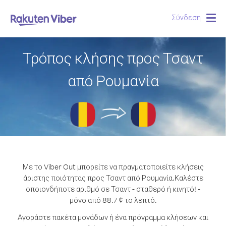
Σύνδεση
Togg
navig
Τρόπος κλήσης προς Τσαντ
από Ρουμανία
Με το Viber Out μπορείτε να πραγματοποιείτε κλήσεις
άριστης ποιότητας προς Τσαντ από Ρουμανία.
Καλέστε
οποιονδήποτε αριθμό σε Τσαντ - σταθερό ή κινητό! -
μόνο από 88.7 ¢ το λεπτό.
Αγοράστε πακέτα μονάδων ή ένα πρόγραμμα κλήσεων και