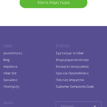
Κάντε λήψη τώρα
VIBER
ΕΤΑΙΡΕΊΑ
Δυνατότητες
Σχετικά με το Viber
Blog
Επιχειρηματικό κέντρο
Ασφάλεια
Ευκαιρίες συνεργασίας
Viber Out
Όροι και Προϋποθέσεις
Χρεώσεις
Πολιτική απορρήτου
Υποστήριξη
Customer Complaints Code
ΛΉΨΗ
Ελληνικά