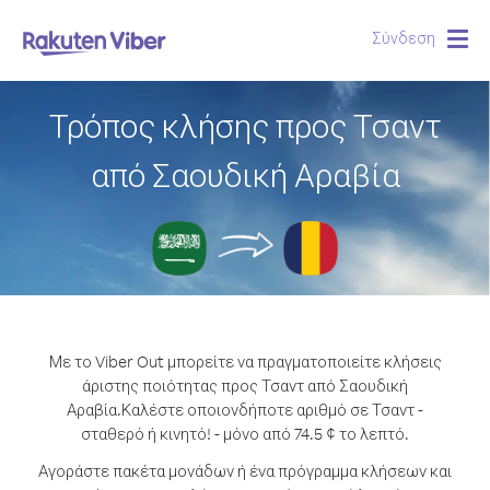
Σύνδεση
Togg
navig
Τρόπος κλήσης προς Τσαντ
από Σαουδική Αραβία
Με το Viber Out μπορείτε να πραγματοποιείτε κλήσεις
άριστης ποιότητας προς Τσαντ από Σαουδική
Αραβία.
Καλέστε οποιονδήποτε αριθμό σε Τσαντ -
σταθερό ή κινητό! - μόνο από 74.5 ¢ το λεπτό.
Αγοράστε πακέτα μονάδων ή ένα πρόγραμμα κλήσεων και