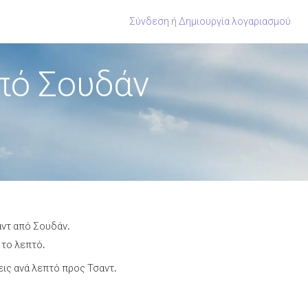
Σύνδεση
ή
Δημιουργία λογαριασμού
πό Σουδάν
αντ από Σουδάν.
 το λεπτό.
ις ανά λεπτό προς Τσαντ.