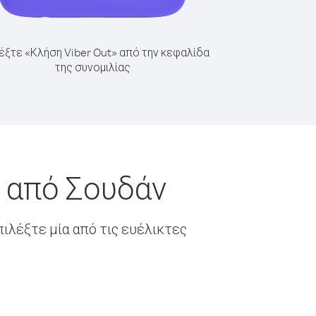
έξτε «Κλήση Viber Out» από την κεφαλίδα
της συνομιλίας
τ από Σουδάν
ιλέξτε μία από τις ευέλικτες