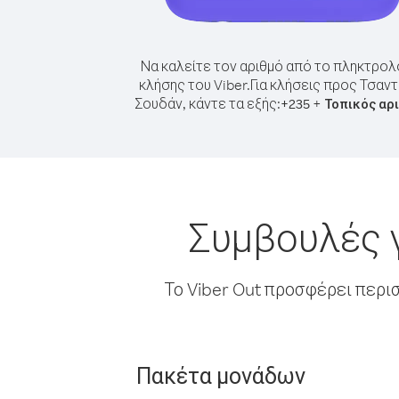
Να καλείτε τον αριθμό από το πληκτρολ
κλήσης του Viber.
Για κλήσεις προς Τσαν
Σουδάν, κάντε τα εξής:
+
+
235
Τοπικός αρ
Συμβουλές γ
Το Viber Out προσφέρει περι
Πακέτα μονάδων