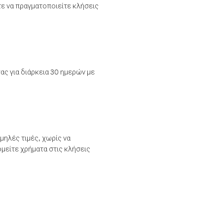
τε να πραγματοποιείτε κλήσεις
ας για διάρκεια 30 ημερών με
μηλές τιμές, χωρίς να
μείτε χρήματα στις κλήσεις