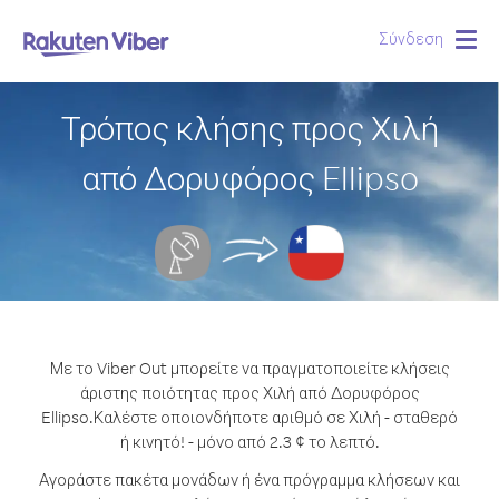
Σύνδεση
Togg
navig
Τρόπος κλήσης προς Χιλή
από Δορυφόρος Ellipso
Με το Viber Out μπορείτε να πραγματοποιείτε κλήσεις
άριστης ποιότητας προς Χιλή από Δορυφόρος
Ellipso.
Καλέστε οποιονδήποτε αριθμό σε Χιλή - σταθερό
ή κινητό! - μόνο από 2.3 ¢ το λεπτό.
Αγοράστε πακέτα μονάδων ή ένα πρόγραμμα κλήσεων και