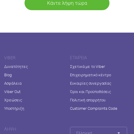
Κάντε λήψη τώρα
VIBER
ΕΤΑΙΡΕΊΑ
Δυνατότητες
Σχετικά με το Viber
Blog
Επιχειρηματικό κέντρο
Ασφάλεια
Ευκαιρίες συνεργασίας
Viber Out
Όροι και Προϋποθέσεις
Χρεώσεις
Πολιτική απορρήτου
Υποστήριξη
Customer Complaints Code
ΛΉΨΗ
Ελληνικά