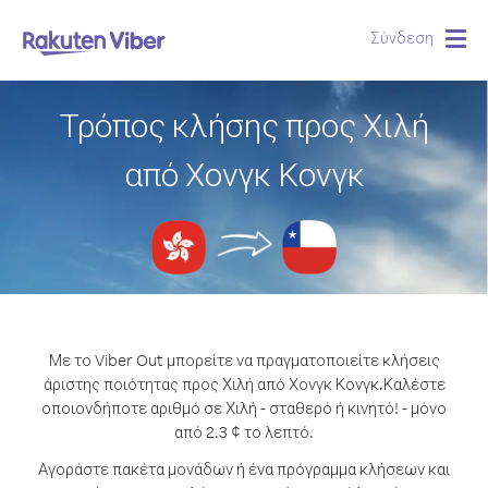
Σύνδεση
Togg
navig
Τρόπος κλήσης προς Χιλή
από Χονγκ Κονγκ
Με το Viber Out μπορείτε να πραγματοποιείτε κλήσεις
άριστης ποιότητας προς Χιλή από Χονγκ Κονγκ.
Καλέστε
οποιονδήποτε αριθμό σε Χιλή - σταθερό ή κινητό! - μόνο
από 2.3 ¢ το λεπτό.
Αγοράστε πακέτα μονάδων ή ένα πρόγραμμα κλήσεων και