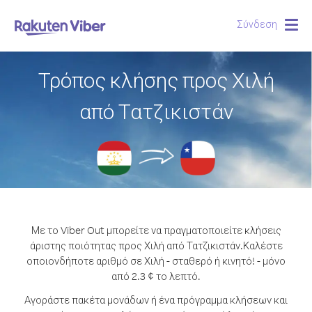
Σύνδεση
Togg
navig
Τρόπος κλήσης προς Χιλή
από Τατζικιστάν
Με το Viber Out μπορείτε να πραγματοποιείτε κλήσεις
άριστης ποιότητας προς Χιλή από Τατζικιστάν.
Καλέστε
οποιονδήποτε αριθμό σε Χιλή - σταθερό ή κινητό! - μόνο
από 2.3 ¢ το λεπτό.
Αγοράστε πακέτα μονάδων ή ένα πρόγραμμα κλήσεων και