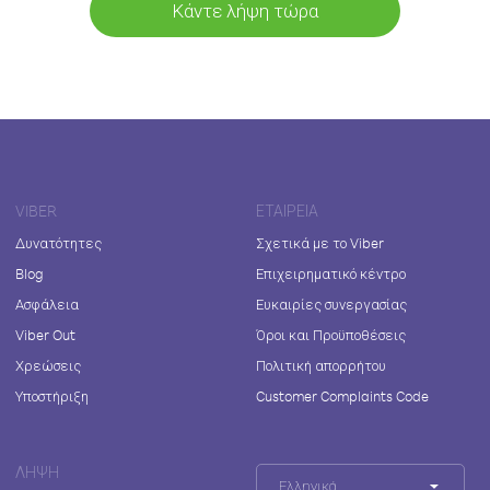
Κάντε λήψη τώρα
VIBER
ΕΤΑΙΡΕΊΑ
Δυνατότητες
Σχετικά με το Viber
Blog
Επιχειρηματικό κέντρο
Ασφάλεια
Ευκαιρίες συνεργασίας
Viber Out
Όροι και Προϋποθέσεις
Χρεώσεις
Πολιτική απορρήτου
Υποστήριξη
Customer Complaints Code
ΛΉΨΗ
Ελληνικά