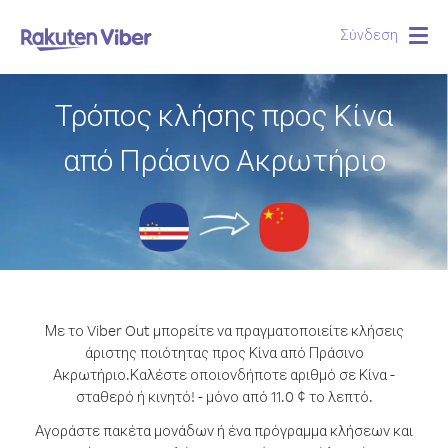
Σύνδεση
Togg
navig
Τρόπος κλήσης προς Κίνα
από Πράσινο Ακρωτήριο
Με το Viber Out μπορείτε να πραγματοποιείτε κλήσεις
άριστης ποιότητας προς Κίνα από Πράσινο
Ακρωτήριο.
Καλέστε οποιονδήποτε αριθμό σε Κίνα -
σταθερό ή κινητό! - μόνο από 11.0 ¢ το λεπτό.
Αγοράστε πακέτα μονάδων ή ένα πρόγραμμα κλήσεων και