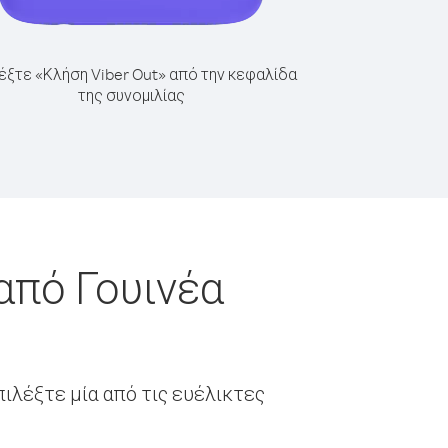
έξτε «Κλήση Viber Out» από την κεφαλίδα
της συνομιλίας
από Γουινέα
ιλέξτε μία από τις ευέλικτες