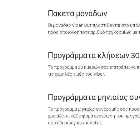
Πακέτα μονάδων
Οι μονάδες Viber Out προστίθενται στο υπό
προς οποιονδήποτε αριθμό παγκοσμίως με τι
Προγράμματα κλήσεων 30
Το πρόγραμμα 30 ημερών σάς επιτρέπει να π
τις χαμηλές τιμές του Viber.
Προγράμματα μηνιαίας σ
Το πρόγραμμα μηνιαίας συνδρομής σάς προσφ
χρειάζεται κάθε φορά ανανέωση του προγράμ
που ήδη πραγματοποιείτε.