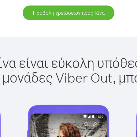
Προβολή χρεώσεων προς Κίνα
ίνα είναι εύκολη υπόθεσ
 μονάδες Viber Out, μπ