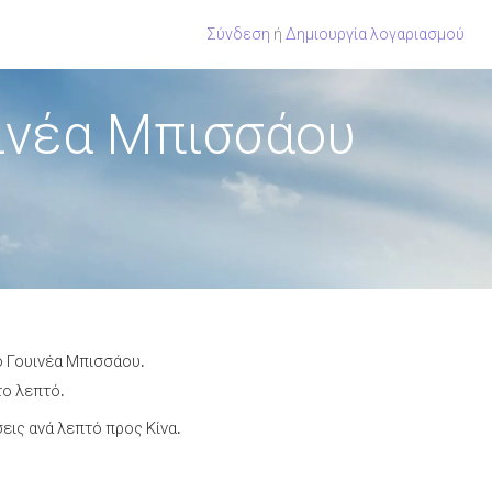
Σύνδεση
ή
Δημιουργία λογαριασμού
υινέα Μπισσάου
ό Γουινέα Μπισσάου.
το λεπτό.
ις ανά λεπτό προς Κίνα.