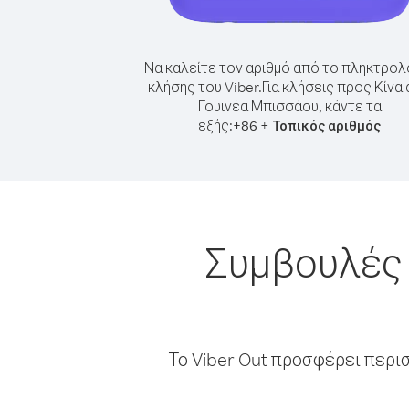
Να καλείτε τον αριθμό από το πληκτρολ
κλήσης του Viber.
Για κλήσεις προς Κίνα
Γουινέα Μπισσάου, κάντε τα
εξής:
+
+
86
Τοπικός αριθμός
Συμβουλές 
Το Viber Out προσφέρει περι