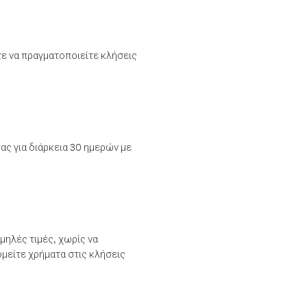
τε να πραγματοποιείτε κλήσεις
ας για διάρκεια 30 ημερών με
μηλές τιμές, χωρίς να
μείτε χρήματα στις κλήσεις