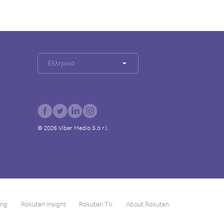
Ελληνικά
©
2026
Viber Media S.à r.l.
ing
Rakuten Insight
Rakuten TV
About Rakuten