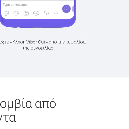
έξτε «Κλήση Viber Out» από την κεφαλίδα
της συνομιλίας
λομβία από
ντα