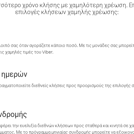
σσότερο χρόνο κλήσης με χαμηλότερη χρέωση. Επ
επιλογές κλήσεων χαμηλής χρέωσης:
λοιπό σας όταν αγοράζετε κάποιο ποσό. Με τις μονάδες σας μπορεί
ς χαμηλές τιμές του Viber.
 ημερών
ραγματοποιείτε διεθνείς κλήσεις προς προορισμούς της επιλογής σ
υνδρομής
έρει την ευελιξία διεθνών κλήσεων προς σταθερά και κινητά σε χα
ματος. Με το πρόγραμμα μηνιαίας συνδρομής μπορείτε να εξοικονο