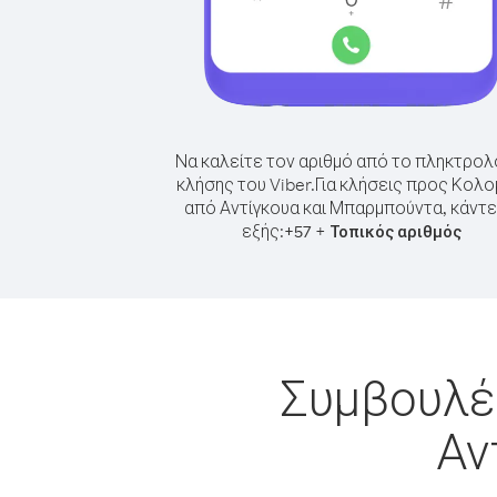
Να καλείτε τον αριθμό από το πληκτρολ
κλήσης του Viber.
Για κλήσεις προς Κολο
από Αντίγκουα και Μπαρμπούντα, κάντε
εξής:
+
+
57
Τοπικός αριθμός
Συμβουλές
Αν