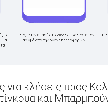
όγιο
Επιλέξτε την επαφή στο Viber και καλέστε τον
Επιλ
μβία
αριθμό από την οθόνη πληροφοριών
 τα
 για κλήσεις προς Κο
τίγκουα και Μπαρμπού