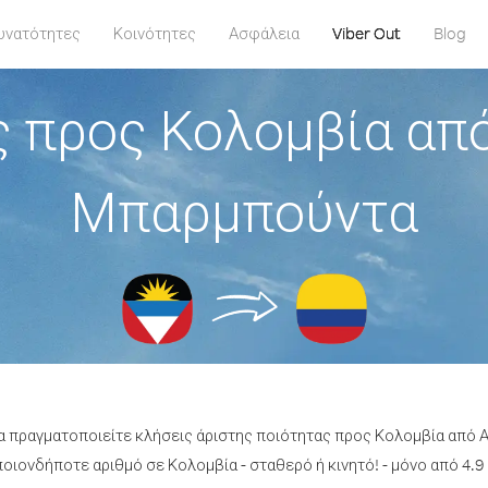
υνατότητες
Κοινότητες
Ασφάλεια
Viber Out
Blog
 προς Κολομβία από
Μπαρμπούντα
να πραγματοποιείτε κλήσεις άριστης ποιότητας προς Κολομβία από 
οιονδήποτε αριθμό σε Κολομβία - σταθερό ή κινητό! - μόνο από 4.9 