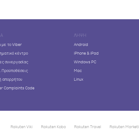
ΊΑ
ΛΉΨΗ
 με το Viber
Android
ηματικό κέντρο
iPhone & iPad
ες συνεργασίας
Windows PC
ι Προϋποθέσεις
Mac
ή απορρήτου
Linux
r Complaints Code
Rakuten Viki
Rakuten Kobo
Rakuten Travel
Rakuten Market