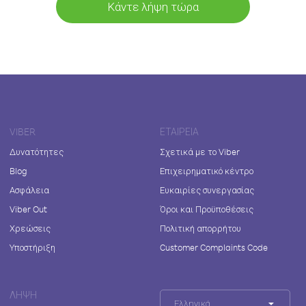
Κάντε λήψη τώρα
VIBER
ΕΤΑΙΡΕΊΑ
Δυνατότητες
Σχετικά με το Viber
Blog
Επιχειρηματικό κέντρο
Ασφάλεια
Ευκαιρίες συνεργασίας
Viber Out
Όροι και Προϋποθέσεις
Χρεώσεις
Πολιτική απορρήτου
Υποστήριξη
Customer Complaints Code
ΛΉΨΗ
Ελληνικά