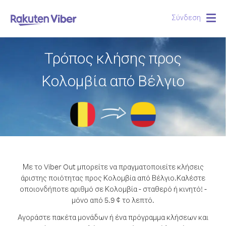
Σύνδεση
Togg
navig
Τρόπος κλήσης προς
Κολομβία από Βέλγιο
Με το Viber Out μπορείτε να πραγματοποιείτε κλήσεις
άριστης ποιότητας προς Κολομβία από Βέλγιο.
Καλέστε
οποιονδήποτε αριθμό σε Κολομβία - σταθερό ή κινητό! -
μόνο από 5.9 ¢ το λεπτό.
Αγοράστε πακέτα μονάδων ή ένα πρόγραμμα κλήσεων και