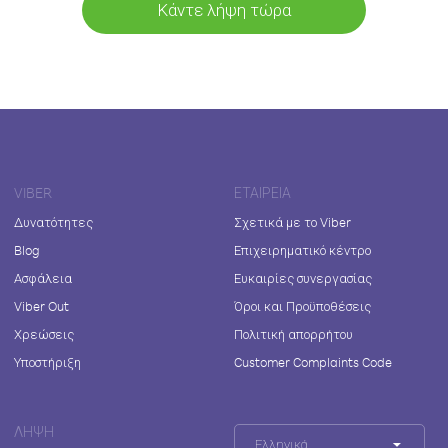
Κάντε λήψη τώρα
VIBER
ΕΤΑΙΡΕΊΑ
Δυνατότητες
Σχετικά με το Viber
Blog
Επιχειρηματικό κέντρο
Ασφάλεια
Ευκαιρίες συνεργασίας
Viber Out
Όροι και Προϋποθέσεις
Χρεώσεις
Πολιτική απορρήτου
Υποστήριξη
Customer Complaints Code
ΛΉΨΗ
Ελληνικά