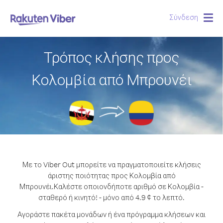
Σύνδεση
Togg
navig
Τρόπος κλήσης προς
Κολομβία από Μπρουνέι
Με το Viber Out μπορείτε να πραγματοποιείτε κλήσεις
άριστης ποιότητας προς Κολομβία από
Μπρουνέι.
Καλέστε οποιονδήποτε αριθμό σε Κολομβία -
σταθερό ή κινητό! - μόνο από 4.9 ¢ το λεπτό.
Αγοράστε πακέτα μονάδων ή ένα πρόγραμμα κλήσεων και