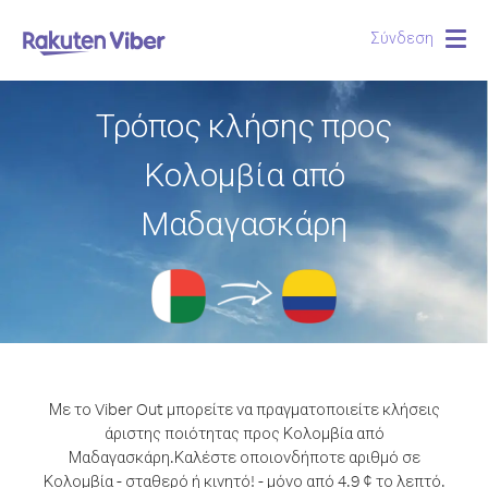
Σύνδεση
Togg
navig
Τρόπος κλήσης προς
Κολομβία από
Μαδαγασκάρη
Με το Viber Out μπορείτε να πραγματοποιείτε κλήσεις
άριστης ποιότητας προς Κολομβία από
Μαδαγασκάρη.
Καλέστε οποιονδήποτε αριθμό σε
Κολομβία - σταθερό ή κινητό! - μόνο από 4.9 ¢ το λεπτό.