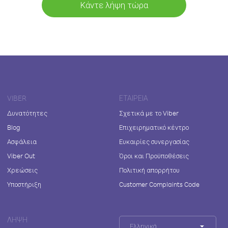
Κάντε λήψη τώρα
VIBER
ΕΤΑΙΡΕΊΑ
Δυνατότητες
Σχετικά με το Viber
Blog
Επιχειρηματικό κέντρο
Ασφάλεια
Ευκαιρίες συνεργασίας
Viber Out
Όροι και Προϋποθέσεις
Χρεώσεις
Πολιτική απορρήτου
Υποστήριξη
Customer Complaints Code
ΛΉΨΗ
Ελληνικά