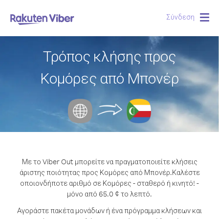
Σύνδεση
Togg
navig
Τρόπος κλήσης προς
Κομόρες από Μπονέρ
Με το Viber Out μπορείτε να πραγματοποιείτε κλήσεις
άριστης ποιότητας προς Κομόρες από Μπονέρ.
Καλέστε
οποιονδήποτε αριθμό σε Κομόρες - σταθερό ή κινητό! -
μόνο από 65.0 ¢ το λεπτό.
Αγοράστε πακέτα μονάδων ή ένα πρόγραμμα κλήσεων και