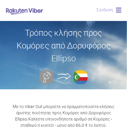
Σύνδεση
Togg
navig
Τρόπος κλήσης προς
Κομόρες από Δορυφόρος
Ellipso
Με το Viber Out μπορείτε να πραγματοποιείτε κλήσεις
άριστης ποιότητας προς Κομόρες από Δορυφόρος
Ellipso.
Καλέστε οποιονδήποτε αριθμό σε Κομόρες -
σταθερό ή κινητό! - μόνο από 65.0 ¢ το λεπτό.