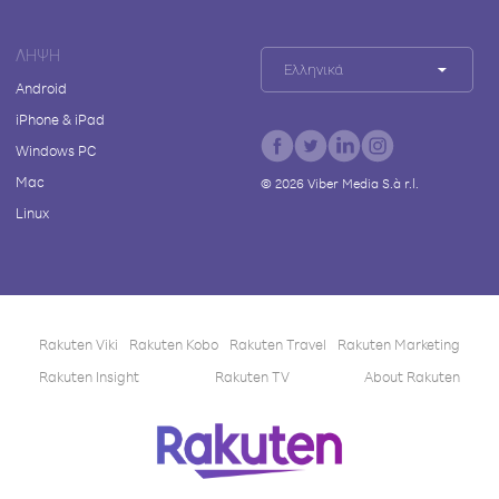
ΛΉΨΗ
Ελληνικά
Android
iPhone & iPad
Windows PC
Mac
©
2026
Viber Media S.à r.l.
Linux
Rakuten Viki
Rakuten Kobo
Rakuten Travel
Rakuten Marketing
Rakuten Insight
Rakuten TV
About Rakuten