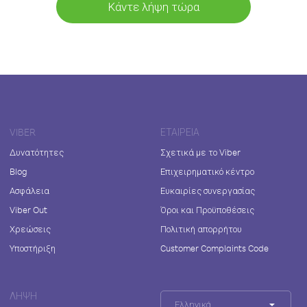
Κάντε λήψη τώρα
VIBER
ΕΤΑΙΡΕΊΑ
Δυνατότητες
Σχετικά με το Viber
Blog
Επιχειρηματικό κέντρο
Ασφάλεια
Ευκαιρίες συνεργασίας
Viber Out
Όροι και Προϋποθέσεις
Χρεώσεις
Πολιτική απορρήτου
Υποστήριξη
Customer Complaints Code
ΛΉΨΗ
Ελληνικά