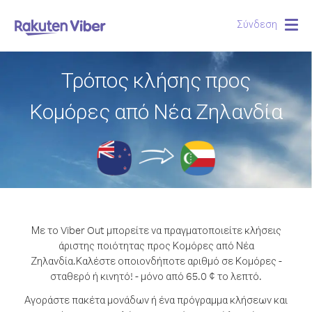
Σύνδεση
Togg
navig
Τρόπος κλήσης προς
Κομόρες από Νέα Ζηλανδία
Με το Viber Out μπορείτε να πραγματοποιείτε κλήσεις
άριστης ποιότητας προς Κομόρες από Νέα
Ζηλανδία.
Καλέστε οποιονδήποτε αριθμό σε Κομόρες -
σταθερό ή κινητό! - μόνο από 65.0 ¢ το λεπτό.
Αγοράστε πακέτα μονάδων ή ένα πρόγραμμα κλήσεων και