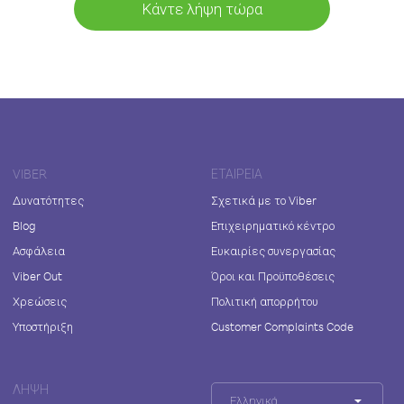
Κάντε λήψη τώρα
VIBER
ΕΤΑΙΡΕΊΑ
Δυνατότητες
Σχετικά με το Viber
Blog
Επιχειρηματικό κέντρο
Ασφάλεια
Ευκαιρίες συνεργασίας
Viber Out
Όροι και Προϋποθέσεις
Χρεώσεις
Πολιτική απορρήτου
Υποστήριξη
Customer Complaints Code
ΛΉΨΗ
Ελληνικά