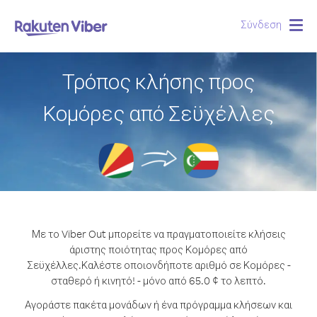
Σύνδεση
Togg
navig
Τρόπος κλήσης προς
Κομόρες από Σεϋχέλλες
Με το Viber Out μπορείτε να πραγματοποιείτε κλήσεις
άριστης ποιότητας προς Κομόρες από
Σεϋχέλλες.
Καλέστε οποιονδήποτε αριθμό σε Κομόρες -
σταθερό ή κινητό! - μόνο από 65.0 ¢ το λεπτό.
Αγοράστε πακέτα μονάδων ή ένα πρόγραμμα κλήσεων και