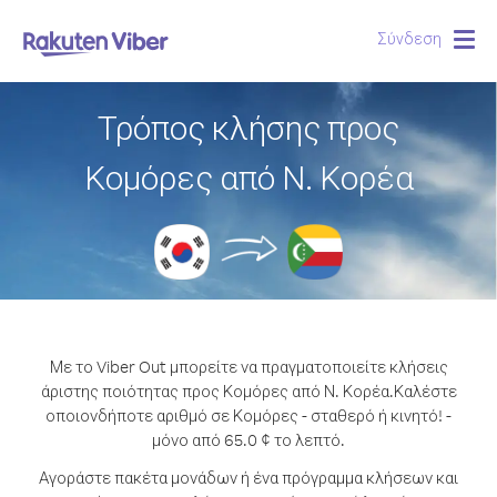
Σύνδεση
Togg
navig
Τρόπος κλήσης προς
Κομόρες από Ν. Κορέα
Με το Viber Out μπορείτε να πραγματοποιείτε κλήσεις
άριστης ποιότητας προς Κομόρες από Ν. Κορέα.
Καλέστε
οποιονδήποτε αριθμό σε Κομόρες - σταθερό ή κινητό! -
μόνο από 65.0 ¢ το λεπτό.
Αγοράστε πακέτα μονάδων ή ένα πρόγραμμα κλήσεων και