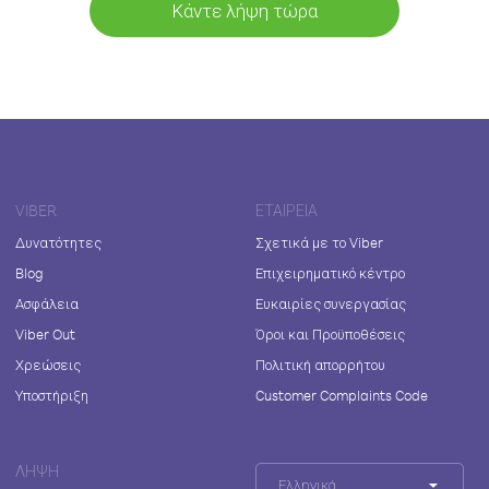
Κάντε λήψη τώρα
VIBER
ΕΤΑΙΡΕΊΑ
Δυνατότητες
Σχετικά με το Viber
Blog
Επιχειρηματικό κέντρο
Ασφάλεια
Ευκαιρίες συνεργασίας
Viber Out
Όροι και Προϋποθέσεις
Χρεώσεις
Πολιτική απορρήτου
Υποστήριξη
Customer Complaints Code
ΛΉΨΗ
Ελληνικά