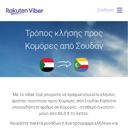
Σύνδεση
Togg
navig
Τρόπος κλήσης προς
Κομόρες από Σουδάν
Με το Viber Out μπορείτε να πραγματοποιείτε κλήσεις
άριστης ποιότητας προς Κομόρες από Σουδάν.
Καλέστε
οποιονδήποτε αριθμό σε Κομόρες - σταθερό ή κινητό! -
μόνο από 65.0 ¢ το λεπτό.
Αγοράστε πακέτα μονάδων ή ένα πρόγραμμα κλήσεων και