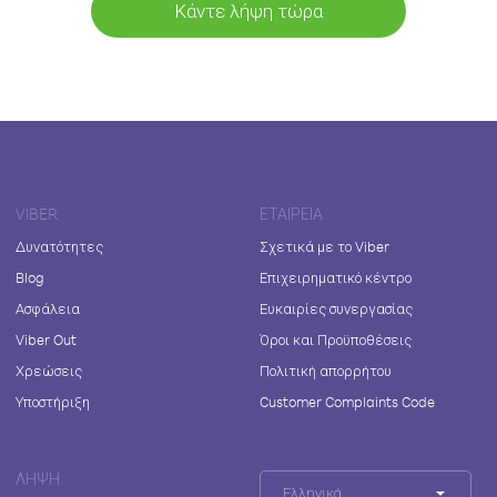
Κάντε λήψη τώρα
VIBER
ΕΤΑΙΡΕΊΑ
Δυνατότητες
Σχετικά με το Viber
Blog
Επιχειρηματικό κέντρο
Ασφάλεια
Ευκαιρίες συνεργασίας
Viber Out
Όροι και Προϋποθέσεις
Χρεώσεις
Πολιτική απορρήτου
Υποστήριξη
Customer Complaints Code
ΛΉΨΗ
Ελληνικά