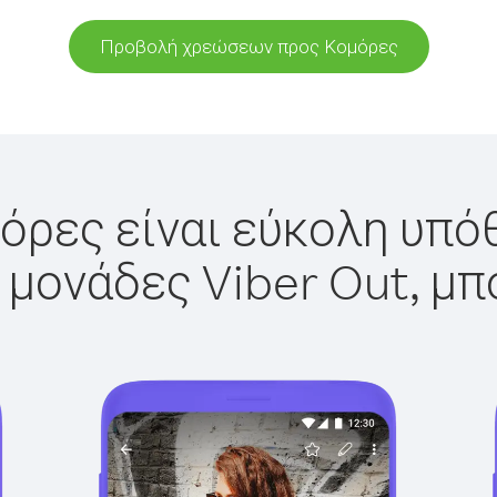
Προβολή χρεώσεων προς Κομόρες
όρες είναι εύκολη υπόθ
 μονάδες Viber Out, μπ