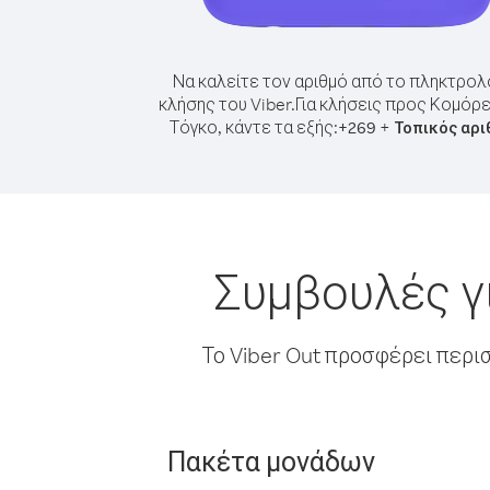
Να καλείτε τον αριθμό από το πληκτρολ
κλήσης του Viber.
Για κλήσεις προς Κομόρ
Τόγκο, κάντε τα εξής:
+
+
269
Τοπικός αρι
Συμβουλές γ
Το Viber Out προσφέρει περι
Πακέτα μονάδων