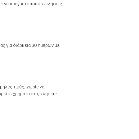
τε να πραγματοποιείτε κλήσεις
ας για διάρκεια 30 ημερών με
μηλές τιμές, χωρίς να
μείτε χρήματα στις κλήσεις