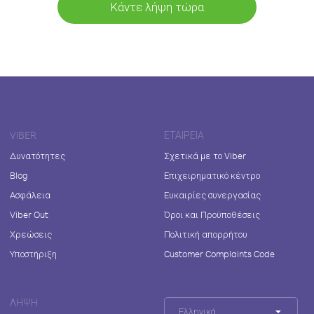
Κάντε λήψη τώρα
VIBER
ΕΤΑΙΡΕΊΑ
Δυνατότητες
Σχετικά με το Viber
Blog
Επιχειρηματικό κέντρο
Ασφάλεια
Ευκαιρίες συνεργασίας
Viber Out
Όροι και Προϋποθέσεις
Χρεώσεις
Πολιτική απορρήτου
Υποστήριξη
Customer Complaints Code
ΛΉΨΗ
Ελληνικά