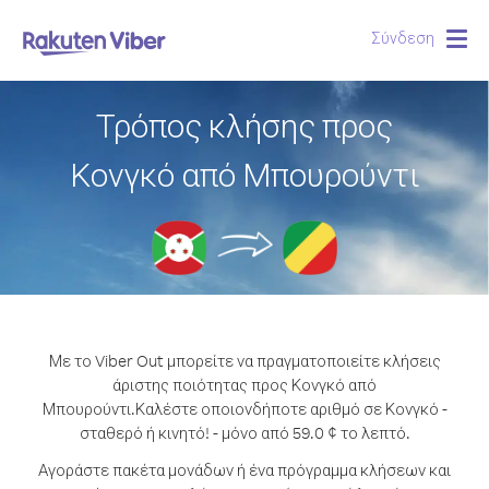
Σύνδεση
Togg
navig
Τρόπος κλήσης προς
Κονγκό από Μπουρούντι
Με το Viber Out μπορείτε να πραγματοποιείτε κλήσεις
άριστης ποιότητας προς Κονγκό από
Μπουρούντι.
Καλέστε οποιονδήποτε αριθμό σε Κονγκό -
σταθερό ή κινητό! - μόνο από 59.0 ¢ το λεπτό.
Αγοράστε πακέτα μονάδων ή ένα πρόγραμμα κλήσεων και