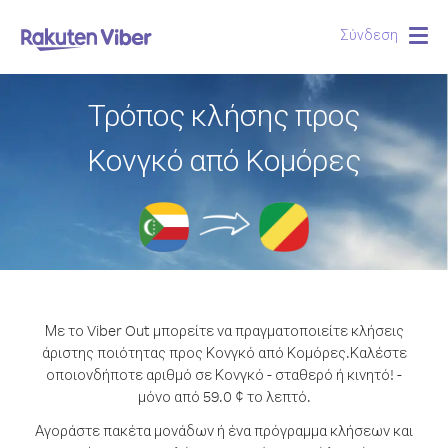
Σύνδεση
Togg
navig
Τρόπος κλήσης προς
Κονγκό από Κομόρες
Με το Viber Out μπορείτε να πραγματοποιείτε κλήσεις
άριστης ποιότητας προς Κονγκό από Κομόρες.
Καλέστε
οποιονδήποτε αριθμό σε Κονγκό - σταθερό ή κινητό! -
μόνο από 59.0 ¢ το λεπτό.
Αγοράστε πακέτα μονάδων ή ένα πρόγραμμα κλήσεων και