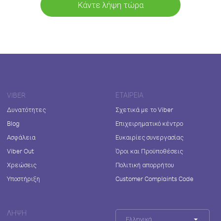
Κάντε λήψη τώρα
VIBER
ΕΤΑΙΡΕΊΑ
Δυνατότητες
Σχετικά με το Viber
Blog
Επιχειρηματικό κέντρο
Ασφάλεια
Ευκαιρίες συνεργασίας
Viber Out
Όροι και Προϋποθέσεις
Χρεώσεις
Πολιτική απορρήτου
Υποστήριξη
Customer Complaints Code
ΛΉΨΗ
Ελληνικά