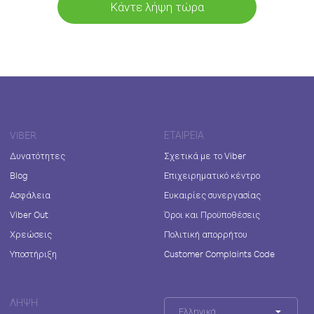
Κάντε λήψη τώρα
VIBER
ΕΤΑΙΡΕΊΑ
Δυνατότητες
Σχετικά με το Viber
Blog
Επιχειρηματικό κέντρο
Ασφάλεια
Ευκαιρίες συνεργασίας
Viber Out
Όροι και Προϋποθέσεις
Χρεώσεις
Πολιτική απορρήτου
Υποστήριξη
Customer Complaints Code
ΛΉΨΗ
Ελληνικά