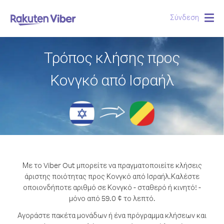
Σύνδεση
Togg
navig
Τρόπος κλήσης προς
Κονγκό από Ισραήλ
Με το Viber Out μπορείτε να πραγματοποιείτε κλήσεις
άριστης ποιότητας προς Κονγκό από Ισραήλ.
Καλέστε
οποιονδήποτε αριθμό σε Κονγκό - σταθερό ή κινητό! -
μόνο από 59.0 ¢ το λεπτό.
Αγοράστε πακέτα μονάδων ή ένα πρόγραμμα κλήσεων και