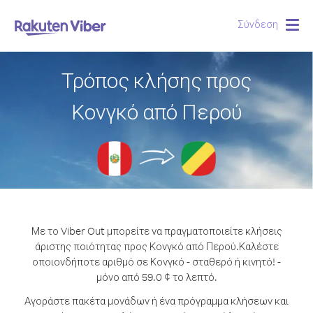
Σύνδεση
Togg
navig
Τρόπος κλήσης προς
Κονγκό από Περού
Με το Viber Out μπορείτε να πραγματοποιείτε κλήσεις
άριστης ποιότητας προς Κονγκό από Περού.
Καλέστε
οποιονδήποτε αριθμό σε Κονγκό - σταθερό ή κινητό! -
μόνο από 59.0 ¢ το λεπτό.
Αγοράστε πακέτα μονάδων ή ένα πρόγραμμα κλήσεων και