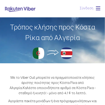
Σύνδεση
Togg
navig
Τρόπος κλήσης προς Κόστα
Ρίκα από Αλγερία
Με το Viber Out μπορείτε να πραγματοποιείτε κλήσεις
άριστης ποιότητας προς Κόστα Ρίκα από
Αλγερία.
Καλέστε οποιονδήποτε αριθμό σε Κόστα Ρίκα -
σταθερό ή κινητό! - μόνο από 4.1 ¢ το λεπτό.
Αγοράστε πακέτα μονάδων ή ένα πρόγραμμα κλήσεων και