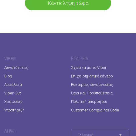
Κάντε λήψη τώρα
VIBER
ΕΤΑΙΡΕΊΑ
Δυνατότητες
Σχετικά με το Viber
Blog
Επιχειρηματικό κέντρο
Ασφάλεια
Ευκαιρίες συνεργασίας
Viber Out
Όροι και Προϋποθέσεις
Χρεώσεις
Πολιτική απορρήτου
Υποστήριξη
Customer Complaints Code
ΛΉΨΗ
Ελληνικά