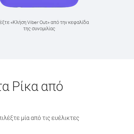
έξτε «Κλήση Viber Out» από την κεφαλίδα
της συνομιλίας
α Ρίκα από
ιλέξτε μία από τις ευέλικτες