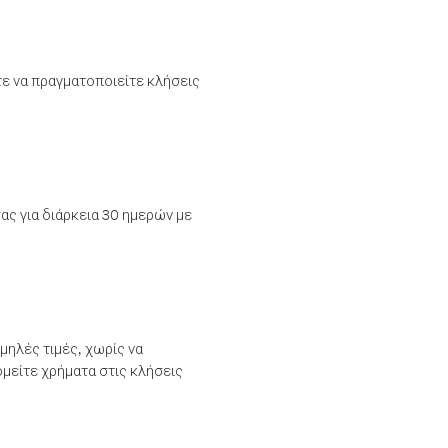
τε να πραγματοποιείτε κλήσεις
ας για διάρκεια 30 ημερών με
μηλές τιμές, χωρίς να
μείτε χρήματα στις κλήσεις