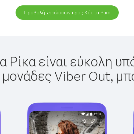
Προβολή χρεώσεων προς Κόστα Ρίκα
α Ρίκα είναι εύκολη υπό
 μονάδες Viber Out, μπ