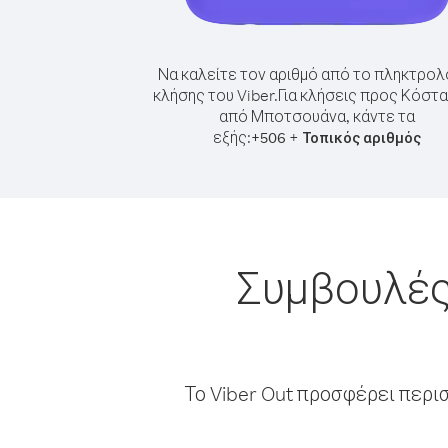
Να καλείτε τον αριθμό από το πληκτρολ
κλήσης του Viber.
Για κλήσεις προς Κόστα
από Μποτσουάνα, κάντε τα
εξής:
+
+
506
Τοπικός αριθμός
Συμβουλές
Το Viber Out προσφέρει περι