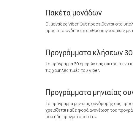
Πακέτα μονάδων
Οι μονάδες Viber Out προστίθενται στο υπό
προς οποιονδήποτε αριθμό παγκοσμίως με τι
Προγράμματα κλήσεων 30
Το πρόγραμμα 30 ημερών σάς επιτρέπει να π
τις χαμηλές τιμές του Viber.
Προγράμματα μηνιαίας σ
Το πρόγραμμα μηνιαίας συνδρομής σάς προσφ
χρειάζεται κάθε φορά ανανέωση του προγράμ
που ήδη πραγματοποιείτε.