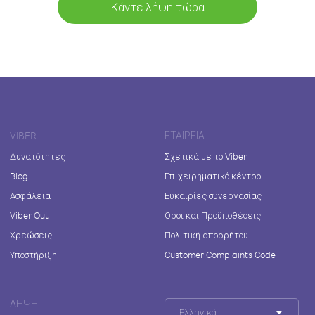
Κάντε λήψη τώρα
VIBER
ΕΤΑΙΡΕΊΑ
Δυνατότητες
Σχετικά με το Viber
Blog
Επιχειρηματικό κέντρο
Ασφάλεια
Ευκαιρίες συνεργασίας
Viber Out
Όροι και Προϋποθέσεις
Χρεώσεις
Πολιτική απορρήτου
Υποστήριξη
Customer Complaints Code
ΛΉΨΗ
Ελληνικά