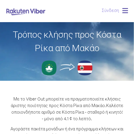
Σύνδεση
Togg
navig
Τρόπος κλήσης προς Κόστα
Ρίκα από Μακάο
Με το Viber Out μπορείτε να πραγματοποιείτε κλήσεις
άριστης ποιότητας προς Κόστα Ρίκα από Μακάο.
Καλέστε
οποιονδήποτε αριθμό σε Κόστα Ρίκα - σταθερό ή κινητό!
- μόνο από 4.1 ¢ το λεπτό.
Αγοράστε πακέτα μονάδων ή ένα πρόγραμμα κλήσεων και