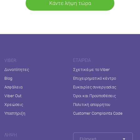
Κάντε λήψη τώρα
VIBER
ΕΤΑΙΡΕΊΑ
Δυνατότητες
Σχετικά με το Viber
Blog
Επιχειρηματικό κέντρο
Ασφάλεια
Ευκαιρίες συνεργασίας
Viber Out
Όροι και Προϋποθέσεις
Χρεώσεις
Πολιτική απορρήτου
Υποστήριξη
Customer Complaints Code
ΛΉΨΗ
Ελληνικά