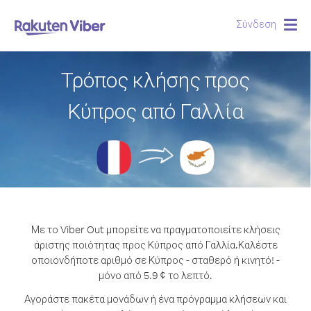
Σύνδεση
Togg
navig
Τρόπος κλήσης προς
Κύπρος από Γαλλία
Με το Viber Out μπορείτε να πραγματοποιείτε κλήσεις
άριστης ποιότητας προς Κύπρος από Γαλλία.
Καλέστε
οποιονδήποτε αριθμό σε Κύπρος - σταθερό ή κινητό! -
μόνο από 5.9 ¢ το λεπτό.
Αγοράστε πακέτα μονάδων ή ένα πρόγραμμα κλήσεων και