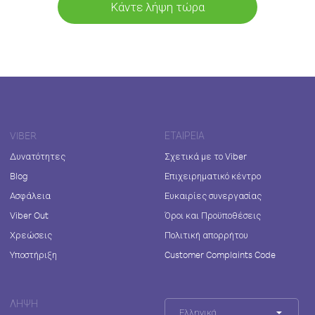
Κάντε λήψη τώρα
VIBER
ΕΤΑΙΡΕΊΑ
Δυνατότητες
Σχετικά με το Viber
Blog
Επιχειρηματικό κέντρο
Ασφάλεια
Ευκαιρίες συνεργασίας
Viber Out
Όροι και Προϋποθέσεις
Χρεώσεις
Πολιτική απορρήτου
Υποστήριξη
Customer Complaints Code
ΛΉΨΗ
Ελληνικά