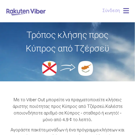
Σύνδεση
Togg
navig
Τρόπος κλήσης προς
Κύπρος από Τζέρσεϋ
Με το Viber Out μπορείτε να πραγματοποιείτε κλήσεις
άριστης ποιότητας προς Κύπρος από Τζέρσεϋ.
Καλέστε
οποιονδήποτε αριθμό σε Κύπρος - σταθερό ή κινητό! -
μόνο από 4.9 ¢ το λεπτό.
Αγοράστε πακέτα μονάδων ή ένα πρόγραμμα κλήσεων και