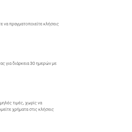
τε να πραγματοποιείτε κλήσεις
ας για διάρκεια 30 ημερών με
μηλές τιμές, χωρίς να
μείτε χρήματα στις κλήσεις