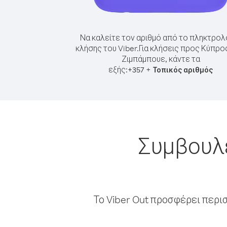
Να καλείτε τον αριθμό από το πληκτρολ
κλήσης του Viber.
Για κλήσεις προς Κύπρο
Ζιμπάμπουε, κάντε τα
εξής:
+
+
357
Τοπικός αριθμός
Συμβουλέ
Το Viber Out προσφέρει περι