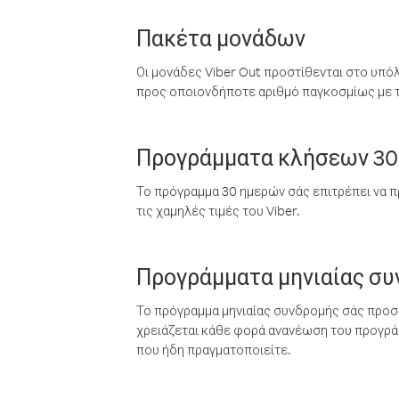
Πακέτα μονάδων
Οι μονάδες Viber Out προστίθενται στο υπό
προς οποιονδήποτε αριθμό παγκοσμίως με τι
Προγράμματα κλήσεων 30
Το πρόγραμμα 30 ημερών σάς επιτρέπει να π
τις χαμηλές τιμές του Viber.
Προγράμματα μηνιαίας σ
Το πρόγραμμα μηνιαίας συνδρομής σάς προσφ
χρειάζεται κάθε φορά ανανέωση του προγράμ
που ήδη πραγματοποιείτε.