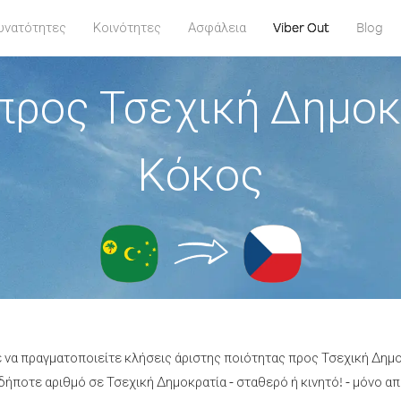
υνατότητες
Κοινότητες
Ασφάλεια
Viber Out
Blog
προς Τσεχική Δημοκ
Κόκος
ε να πραγματοποιείτε κλήσεις άριστης ποιότητας προς Τσεχική Δημ
ήποτε αριθμό σε Τσεχική Δημοκρατία - σταθερό ή κινητό! - μόνο από