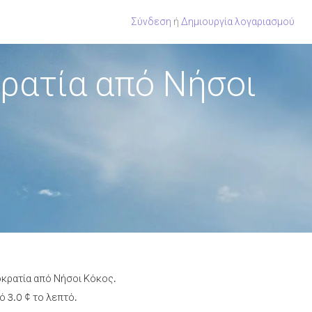
Σύνδεση
ή
Δημιουργία λογαριασμού
ρατία από Νήσοι
οκρατία από Νήσοι Κόκος.
 3.0 ¢ το λεπτό.