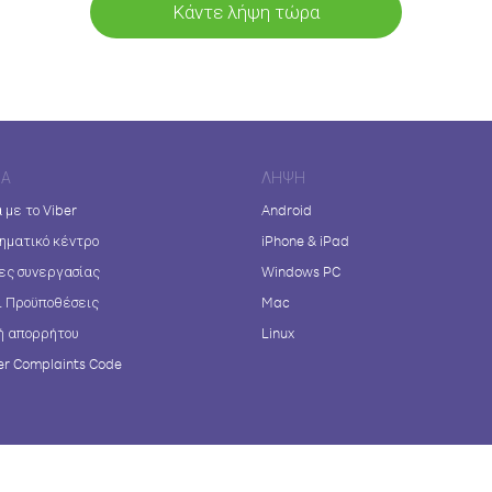
Κάντε λήψη τώρα
ΊΑ
ΛΉΨΗ
 με το Viber
Android
ηματικό κέντρο
iPhone & iPad
ες συνεργασίας
Windows PC
ι Προϋποθέσεις
Mac
ή απορρήτου
Linux
r Complaints Code