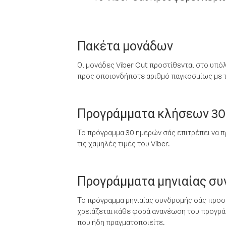
Πακέτα μονάδων
Οι μονάδες Viber Out προστίθενται στο υπό
προς οποιονδήποτε αριθμό παγκοσμίως με τι
Προγράμματα κλήσεων 30
Το πρόγραμμα 30 ημερών σάς επιτρέπει να π
τις χαμηλές τιμές του Viber.
Προγράμματα μηνιαίας σ
Το πρόγραμμα μηνιαίας συνδρομής σάς προσφ
χρειάζεται κάθε φορά ανανέωση του προγράμ
που ήδη πραγματοποιείτε.