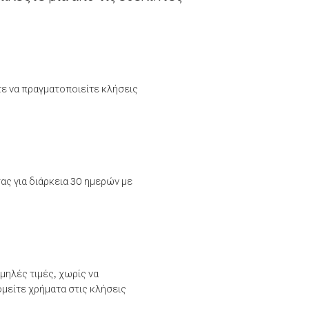
τε να πραγματοποιείτε κλήσεις
ας για διάρκεια 30 ημερών με
μηλές τιμές, χωρίς να
μείτε χρήματα στις κλήσεις