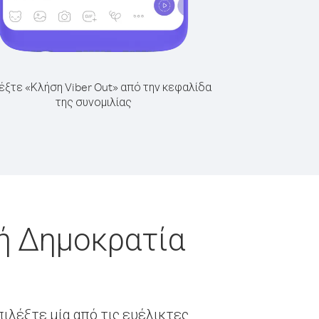
έξτε «Κλήση Viber Out» από την κεφαλίδα
της συνομιλίας
κή Δημοκρατία
ιλέξτε μία από τις ευέλικτες