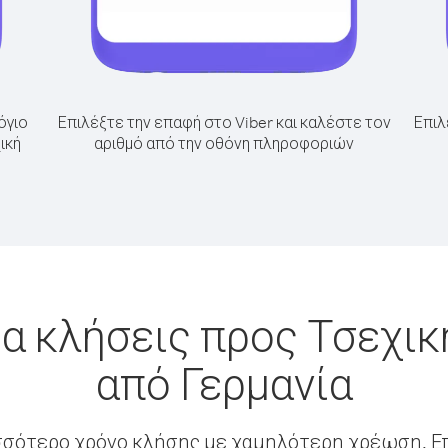
όγιο
Επιλέξτε την επαφή στο Viber και καλέστε τον
Επιλ
ική
αριθμό από την οθόνη πληροφοριών
α κλήσεις προς Τσεχι
από Γερμανία
σσότερο χρόνο κλήσης με χαμηλότερη χρέωση. Επ