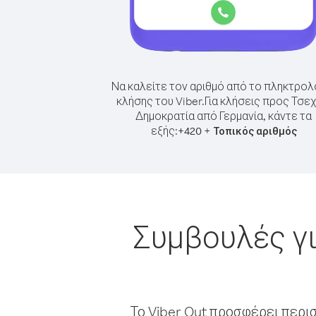
Να καλείτε τον αριθμό από το πληκτρολ
κλήσης του Viber.
Για κλήσεις προς Τσεχ
Δημοκρατία από Γερμανία, κάντε τα
εξής:
+
+
420
Τοπικός αριθμός
Συμβουλές γι
Το Viber Out προσφέρει περι