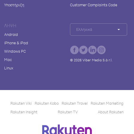
Υποστήριξη
Customer Complaints Code
ΛΉΨΗ
Ελληνικά
Android
iPhone & iPad
Windows PC
Mac
©
2026
Viber Media S.à r.l.
Linux
Rakuten Viki
Rakuten Kobo
Rakuten Travel
Rakuten Marketing
Rakuten Insight
Rakuten TV
About Rakuten