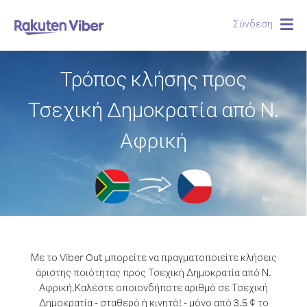
Σύνδεση
Togg
navig
Τρόπος κλήσης προς
Τσεχική Δημοκρατία από Ν.
Αφρική
Με το Viber Out μπορείτε να πραγματοποιείτε κλήσεις
άριστης ποιότητας προς Τσεχική Δημοκρατία από Ν.
Αφρική.
Καλέστε οποιονδήποτε αριθμό σε Τσεχική
Δημοκρατία - σταθερό ή κινητό! - μόνο από 3.5 ¢ το