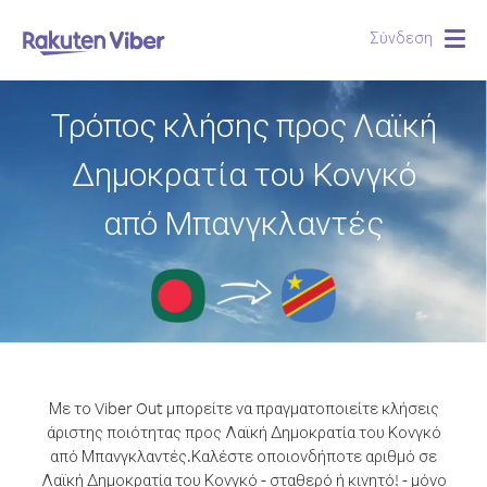
Σύνδεση
Togg
navig
Τρόπος κλήσης προς Λαϊκή
Δημοκρατία του Κονγκό
από Μπανγκλαντές
Με το Viber Out μπορείτε να πραγματοποιείτε κλήσεις
άριστης ποιότητας προς Λαϊκή Δημοκρατία του Κονγκό
από Μπανγκλαντές.
Καλέστε οποιονδήποτε αριθμό σε
Λαϊκή Δημοκρατία του Κονγκό - σταθερό ή κινητό! - μόνο