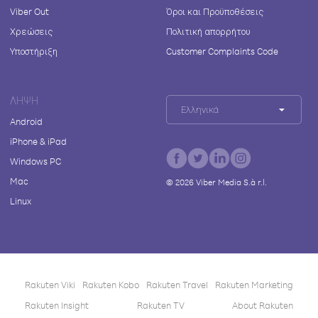
Viber Out
Όροι και Προϋποθέσεις
Χρεώσεις
Πολιτική απορρήτου
Υποστήριξη
Customer Complaints Code
ΛΉΨΗ
Ελληνικά
Android
iPhone & iPad
Windows PC
Mac
©
2026
Viber Media S.à r.l.
Linux
Rakuten Viki
Rakuten Kobo
Rakuten Travel
Rakuten Marketing
Rakuten Insight
Rakuten TV
About Rakuten