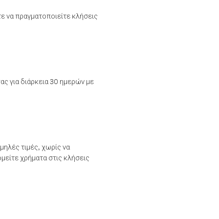
τε να πραγματοποιείτε κλήσεις
ας για διάρκεια 30 ημερών με
μηλές τιμές, χωρίς να
μείτε χρήματα στις κλήσεις