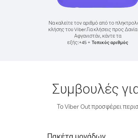
Να καλείτε τον αριθμό από το πληκτρολ
κλήσης του Viber.
Για κλήσεις προς Δανία
Αφγανιστάν, κάντε τα
εξής:
+
+
45
Τοπικός αριθμός
Συμβουλές για
Το Viber Out προσφέρει περι
Πακέτα μονάδων