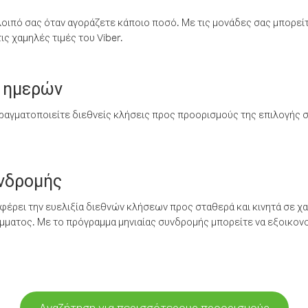
λοιπό σας όταν αγοράζετε κάποιο ποσό. Με τις μονάδες σας μπορεί
ς χαμηλές τιμές του Viber.
 ημερών
ραγματοποιείτε διεθνείς κλήσεις προς προορισμούς της επιλογής σ
υνδρομής
έρει την ευελιξία διεθνών κλήσεων προς σταθερά και κινητά σε χα
ματος. Με το πρόγραμμα μηνιαίας συνδρομής μπορείτε να εξοικονο
Αναζήτηση για περισσότερους προορισμούς