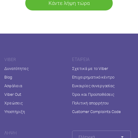
Κάντε λήψη τώρα
VIBER
ΕΤΑΙΡΕΊΑ
Δυνατότητες
Σχετικά με το Viber
Blog
Επιχειρηματικό κέντρο
Ασφάλεια
Ευκαιρίες συνεργασίας
Viber Out
Όροι και Προϋποθέσεις
Χρεώσεις
Πολιτική απορρήτου
Υποστήριξη
Customer Complaints Code
ΛΉΨΗ
Ελληνικά