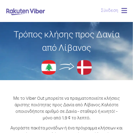
Σύνδεση
Togg
navig
Τρόπος κλήσης προς Δανία
από Λίβανος
Με το Viber Out μπορείτε να πραγματοποιείτε κλήσεις
άριστης ποιότητας προς Δανία από Λίβανος.
Καλέστε
οποιονδήποτε αριθμό σε Δανία - σταθερό ή κινητό! -
μόνο από 1.9 ¢ το λεπτό.
Αγοράστε πακέτα μονάδων ή ένα πρόγραμμα κλήσεων και