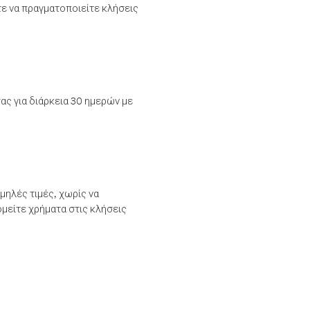
τε να πραγματοποιείτε κλήσεις
ας για διάρκεια 30 ημερών με
μηλές τιμές, χωρίς να
μείτε χρήματα στις κλήσεις