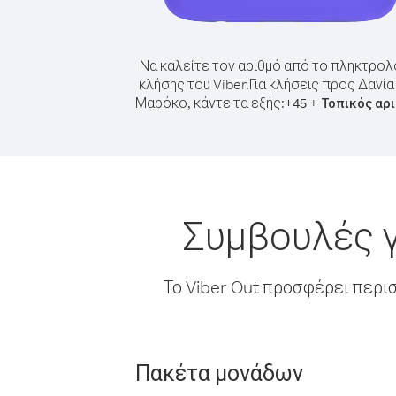
Να καλείτε τον αριθμό από το πληκτρολ
κλήσης του Viber.
Για κλήσεις προς Δανία
Μαρόκο, κάντε τα εξής:
+
+
45
Τοπικός αρ
Συμβουλές γ
Το Viber Out προσφέρει περι
Πακέτα μονάδων