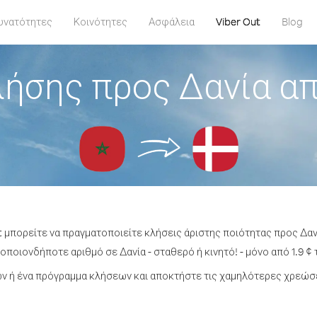
υνατότητες
Κοινότητες
Ασφάλεια
Viber Out
Blog
λήσης προς Δανία α
t μπορείτε να πραγματοποιείτε κλήσεις άριστης ποιότητας προς Δα
οποιονδήποτε αριθμό σε Δανία - σταθερό ή κινητό! - μόνο από 1.9 ¢ 
 ή ένα πρόγραμμα κλήσεων και αποκτήστε τις χαμηλότερες χρεώσε