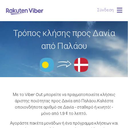
Σύνδεση
Togg
navig
Τρόπος κλήσης προς Δανία
από Παλάου
Με το Viber Out μπορείτε να πραγματοποιείτε κλήσεις
άριστης ποιότητας προς Δανία από Παλάου.
Καλέστε
οποιονδήποτε αριθμό σε Δανία - σταθερό ή κινητό! -
μόνο από 1.9 ¢ το λεπτό.
Αγοράστε πακέτα μονάδων ή ένα πρόγραμμα κλήσεων και