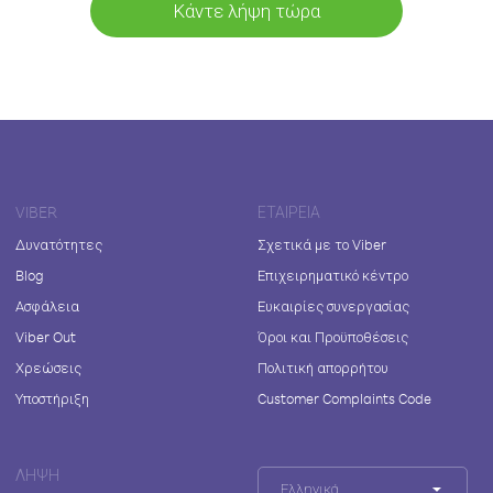
Κάντε λήψη τώρα
VIBER
ΕΤΑΙΡΕΊΑ
Δυνατότητες
Σχετικά με το Viber
Blog
Επιχειρηματικό κέντρο
Ασφάλεια
Ευκαιρίες συνεργασίας
Viber Out
Όροι και Προϋποθέσεις
Χρεώσεις
Πολιτική απορρήτου
Υποστήριξη
Customer Complaints Code
ΛΉΨΗ
Ελληνικά