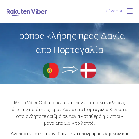
Σύνδεση
Togg
navig
Τρόπος κλήσης προς Δανία
από Πορτογαλία
Με το Viber Out μπορείτε να πραγματοποιείτε κλήσεις
άριστης ποιότητας προς Δανία από Πορτογαλία.
Καλέστε
οποιονδήποτε αριθμό σε Δανία - σταθερό ή κινητό! -
μόνο από 2.3 ¢ το λεπτό.
Αγοράστε πακέτα μονάδων ή ένα πρόγραμμα κλήσεων και