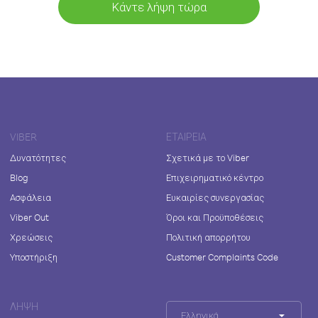
Κάντε λήψη τώρα
VIBER
ΕΤΑΙΡΕΊΑ
Δυνατότητες
Σχετικά με το Viber
Blog
Επιχειρηματικό κέντρο
Ασφάλεια
Ευκαιρίες συνεργασίας
Viber Out
Όροι και Προϋποθέσεις
Χρεώσεις
Πολιτική απορρήτου
Υποστήριξη
Customer Complaints Code
ΛΉΨΗ
Ελληνικά