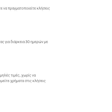
τε να πραγματοποιείτε κλήσεις
ας για διάρκεια 30 ημερών με
μηλές τιμές, χωρίς να
μείτε χρήματα στις κλήσεις