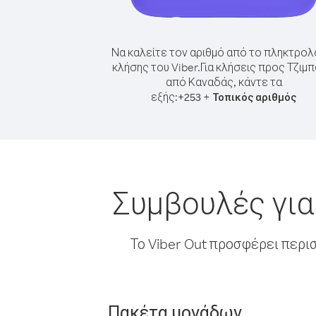
Να καλείτε τον αριθμό από το πληκτρολ
κλήσης του Viber.
Για κλήσεις προς Τζιμπ
από Καναδάς, κάντε τα
εξής:
+
+
253
Τοπικός αριθμός
Συμβουλές για
Το Viber Out προσφέρει περι
Πακέτα μονάδων