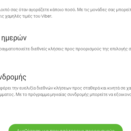
λοιπό σας όταν αγοράζετε κάποιο ποσό. Με τις μονάδες σας μπορεί
ς χαμηλές τιμές του Viber.
 ημερών
ραγματοποιείτε διεθνείς κλήσεις προς προορισμούς της επιλογής σ
υνδρομής
έρει την ευελιξία διεθνών κλήσεων προς σταθερά και κινητά σε χα
ματος. Με το πρόγραμμα μηνιαίας συνδρομής μπορείτε να εξοικονο
Αναζήτηση για περισσότερους προορισμούς