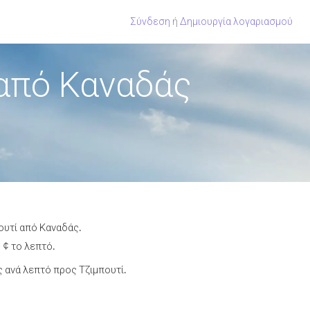
Σύνδεση
ή
Δημιουργία λογαριασμού
 από Καναδάς
ουτί από Καναδάς.
 ¢ το λεπτό.
 ανά λεπτό προς Τζιμπουτί.