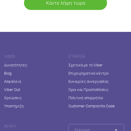
Κάντε λήψη τώρα
VIBER
ΕΤΑΙΡΕΊΑ
Δυνατότητες
Σχετικά με το Viber
Blog
Επιχειρηματικό κέντρο
Ασφάλεια
Ευκαιρίες συνεργασίας
Viber Out
Όροι και Προϋποθέσεις
Χρεώσεις
Πολιτική απορρήτου
Υποστήριξη
Customer Complaints Code
ΛΉΨΗ
Ελληνικά