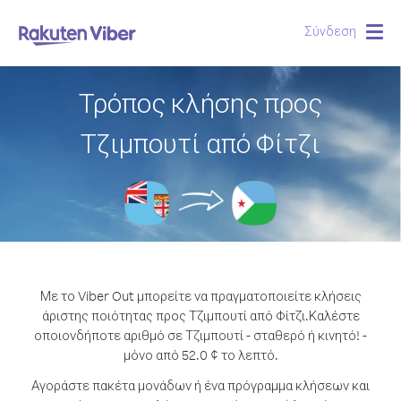
Σύνδεση
Togg
navig
Τρόπος κλήσης προς
Τζιμπουτί από Φίτζι
Με το Viber Out μπορείτε να πραγματοποιείτε κλήσεις
άριστης ποιότητας προς Τζιμπουτί από Φίτζι.
Καλέστε
οποιονδήποτε αριθμό σε Τζιμπουτί - σταθερό ή κινητό! -
μόνο από 52.0 ¢ το λεπτό.
Αγοράστε πακέτα μονάδων ή ένα πρόγραμμα κλήσεων και